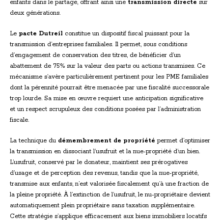
enfants dans le partage, offrant ainsi une
transmission directe
sur
deux générations.
Le
pacte Dutreil
constitue un dispositif fiscal puissant pour la
transmission d’entreprises familiales. Il permet, sous conditions
d’engagement de conservation des titres, de bénéficier d’un
abattement de 75% sur la valeur des parts ou actions transmises. Ce
mécanisme s’avère particulièrement pertinent pour les PME familiales
dont la pérennité pourrait être menacée par une fiscalité successorale
trop lourde. Sa mise en œuvre requiert une anticipation significative
et un respect scrupuleux des conditions posées par l’administration
fiscale.
La technique du
démembrement de propriété
permet d’optimiser
la transmission en dissociant l’usufruit et la nue-propriété d’un bien.
L’usufruit, conservé par le donateur, maintient ses prérogatives
d’usage et de perception des revenus, tandis que la nue-propriété,
transmise aux enfants, n’est valorisée fiscalement qu’à une fraction de
la pleine propriété. À l’extinction de l’usufruit, le nu-propriétaire devient
automatiquement plein propriétaire sans taxation supplémentaire.
Cette stratégie s’applique efficacement aux biens immobiliers locatifs