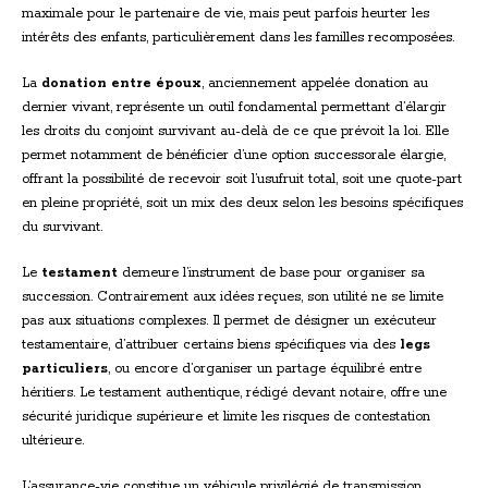
maximale pour le partenaire de vie, mais peut parfois heurter les
intérêts des enfants, particulièrement dans les familles recomposées.
La
donation entre époux
, anciennement appelée donation au
dernier vivant, représente un outil fondamental permettant d’élargir
les droits du conjoint survivant au-delà de ce que prévoit la loi. Elle
permet notamment de bénéficier d’une option successorale élargie,
offrant la possibilité de recevoir soit l’usufruit total, soit une quote-part
en pleine propriété, soit un mix des deux selon les besoins spécifiques
du survivant.
Le
testament
demeure l’instrument de base pour organiser sa
succession. Contrairement aux idées reçues, son utilité ne se limite
pas aux situations complexes. Il permet de désigner un exécuteur
testamentaire, d’attribuer certains biens spécifiques via des
legs
particuliers
, ou encore d’organiser un partage équilibré entre
héritiers. Le testament authentique, rédigé devant notaire, offre une
sécurité juridique supérieure et limite les risques de contestation
ultérieure.
L’assurance-vie constitue un véhicule privilégié de transmission