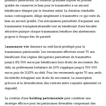
plusieurs générations. La donation graduelle impose au premier
gratifié de conserver le bien pour le transmettre à un second
bénéficiaire désigné par le donateur initial. La donation résiduelle,
moins contraignante, oblige simplement à transmettre ce qui reste du
bien au second gratifié. Ces mécanismes permettent d’organiser une
transmission transgénérationnelle tout en bénéficiant d’une fiscalité
attractive puisque chaque transmission bénéficie des abattements
propres à chaque lien de parenté.
L’
assurance-vie
demeure un outil fiscal privilégié pour la
transmission patrimoniale. Les versements effectués avant 70 ans
bénéficient d’un régime dérogatoire permettant de transmettre
jusqu’à 152 500 euros par bénéficiaire hors droits de succession. Au-
delà, un prélèvement forfaitaire de 20% s’applique jusqu’à 700 000
euros, puis de 31,25% au-delà. Pour les versements après 70 ans, seuls
les intérêts échappent aux droits de succession. La souscription
précoce et la diversification des contrats entre conjoints optimisent ce
dispositif.
La création d’une
holding patrimoniale
peut constituer une
stratégie efficace pour les patrimoines diversifiés comprenant des