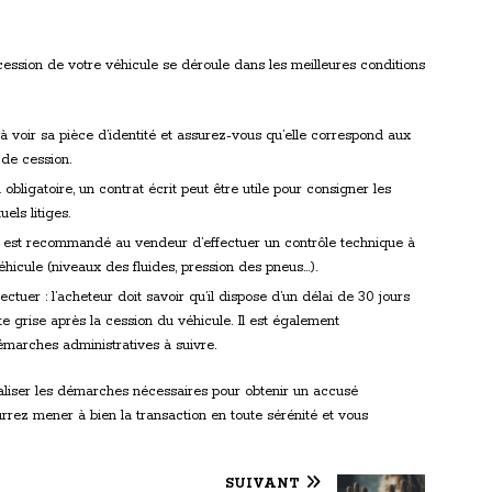
cession de votre véhicule se déroule dans les meilleures conditions
 à voir sa pièce d’identité et assurez-vous qu’elle correspond aux
 de cession.
obligatoire, un contrat écrit peut être utile pour consigner les
els litiges.
e, il est recommandé au vendeur d’effectuer un contrôle technique à
véhicule (niveaux des fluides, pression des pneus…).
ctuer : l’acheteur doit savoir qu’il dispose d’un délai de 30 jours
 grise après la cession du véhicule. Il est également
marches administratives à suivre.
réaliser les démarches nécessaires pour obtenir un accusé
rrez mener à bien la transaction en toute sérénité et vous
SUIVANT