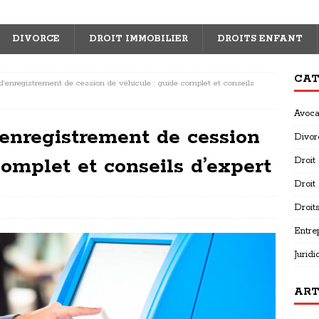
DIVORCE
DROIT IMMOBILIER
DROITS ENFANT
CAT
’enregistrement de cession de véhicule : guide complet et conseils
Avoca
’enregistrement de cession
Divor
complet et conseils d’expert
Droit
Droit
Droit
Entre
Juridi
ART