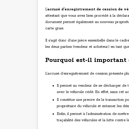
L’
accusé d’enregistrement de cession de vé
attestant que vous avez bien procédé à la déclar
document permet également au nouveau propriétai
carte grise.
Il s’agit donc d’une pièce essentielle dans le cad
les deux parties (vendeur et acheteur) en tant que
Pourquoi est-il important 
L’accusé d’enregistrement de cession présente plu
Il permet au vendeur de se décharger de to
avec le véhicule cédé. En effet, sans cet a
Il constitue une preuve de la transaction po
propriétaire du véhicule et entamer les dém
Enfin, il permet à l’administration de mettre
traçabilité des véhicules et la lutte contre l