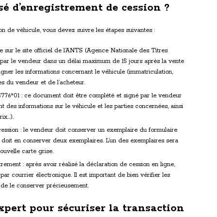
é d’enregistrement de cession ?
n de véhicule, vous devez suivre les étapes suivantes :
e sur le site officiel de l’ANTS (Agence Nationale des Titres
ée par le vendeur dans un délai maximum de 15 jours après la vente
igner les informations concernant le véhicule (immatriculation,
s du vendeur et de l’acheteur.
15776*01 : ce document doit être complété et signé par le vendeur
ient des informations sur le véhicule et les parties concernées, ainsi
rix…).
ession : le vendeur doit conserver un exemplaire du formulaire
ur doit en conserver deux exemplaires. L’un des exemplaires sera
uvelle carte grise.
rement : après avoir réalisé la déclaration de cession en ligne,
r courrier électronique. Il est important de bien vérifier les
 de le conserver précieusement.
expert pour sécuriser la transaction